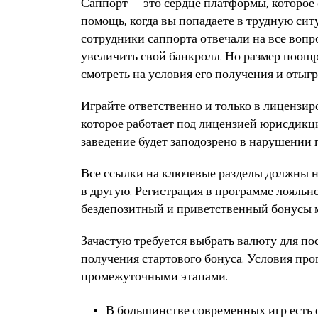
Саппорт — это сердце платформы, которое
помощь, когда вы попадаете в трудную сит
сотрудники саппорта отвечали на все вопр
увеличить свой банкролл. Но размер поощ
смотреть на условия его получения и отыг
Играйте ответственно и только в лицензир
которое работает под лицензией юрисдикц
заведение будет заподозрено в нарушении 
Все ссылки на ключевые разделы должны на
в другую. Регистрация в программе лояльн
бездепозитный и приветственный бонусы м
Зачастую требуется выбрать валюту для п
получения стартового бонуса. Условия пр
промежуточными этапами.
В большинстве современных игр есть 