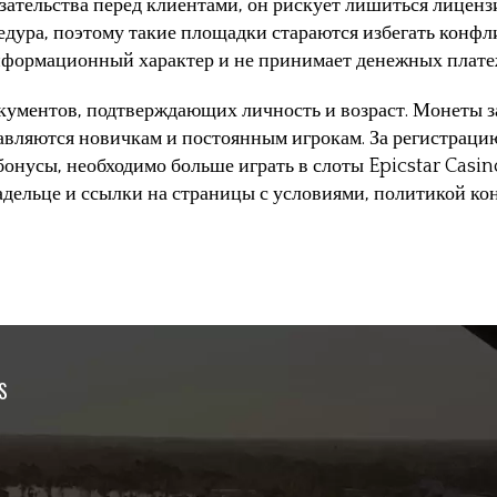
язательства перед клиентами, он рискует лишиться лицен
дура, поэтому такие площадки стараются избегать конфл
нформационный характер и не принимает денежных платеж
кументов, подтверждающих личность и возраст. Монеты за
вляются новичкам и постоянным игрокам. За регистрацию
онусы, необходимо больше играть в слоты Epicstar Casin
дельце и ссылки на страницы с условиями, политикой к
S