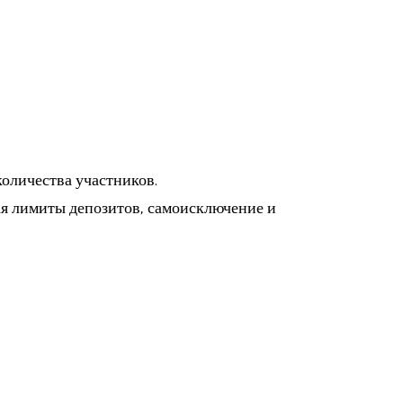
количества участников.
я лимиты депозитов, самоисключение и