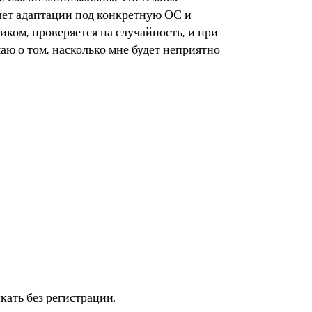
счет адаптации под конкретную ОС и
ом, проверяется на случайность, и при
маю о том, насколько мне будет неприятно
ать без регистрации.