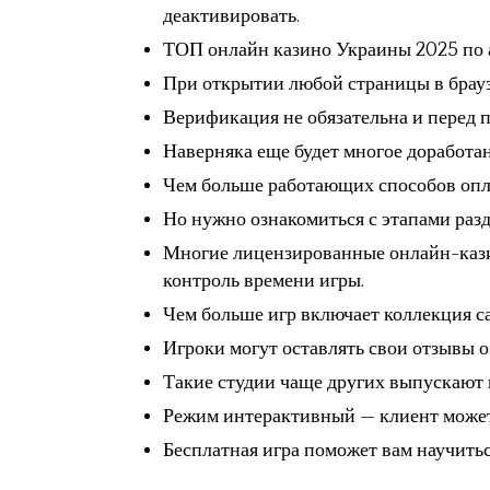
деактивировать.
ТОП онлайн казино Украины 2025 по 
При открытии любой страницы в браузе
Верификация не обязательна и перед 
Наверняка еще будет многое доработан
Чем больше работающих способов опла
Но нужно ознакомиться с этапами разд
Многие лицензированные онлайн-кази
контроль времени игры.
Чем больше игр включает коллекция са
Игроки могут оставлять свои отзывы о 
Такие студии чаще других выпускают 
Режим интерактивный — клиент может н
Бесплатная игра поможет вам научитьс