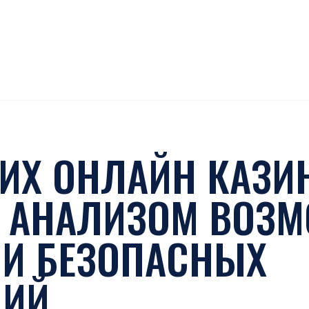
ИХ ОНЛАЙН КАЗИ
АНАЛИЗОМ ВОЗМ
 И БЕЗОПАСНЫХ
ЦИЙ