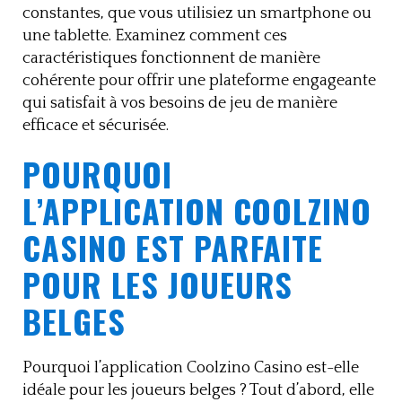
constantes, que vous utilisiez un smartphone ou
une tablette. Examinez comment ces
caractéristiques fonctionnent de manière
cohérente pour offrir une plateforme engageante
qui satisfait à vos besoins de jeu de manière
efficace et sécurisée.
POURQUOI
L’APPLICATION COOLZINO
CASINO EST PARFAITE
POUR LES JOUEURS
BELGES
Pourquoi l’application Coolzino Casino est-elle
idéale pour les joueurs belges ? Tout d’abord, elle