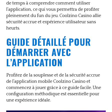
de temps à comprendre comment utiliser
l’application, ce qui vous permettra de profiter
pleinement du fun du jeu. Coolzino Casino allie
sécurité accrue et expérience utilisateur sans
heurts.
GUIDE DÉTAILLÉ POUR
DÉMARRER AVEC
L’APPLICATION
Profitez de la souplesse et de la sécurité accrue
de l’application mobile Coolzino Casino et
commencez à jouer grâce à ce guide facile. Une
configuration méthodique est essentielle pour
une expérience idéale.