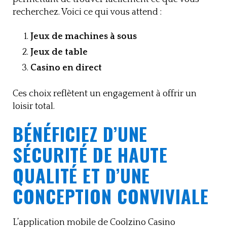
recherchez. Voici ce qui vous attend :
Jeux de machines à sous
Jeux de table
Casino en direct
Ces choix reflètent un engagement à offrir un
loisir total.
BÉNÉFICIEZ D’UNE
SÉCURITÉ DE HAUTE
QUALITÉ ET D’UNE
CONCEPTION CONVIVIALE
L’application mobile de Coolzino Casino