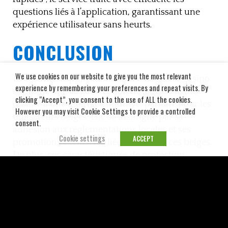
questions liés à l’application, garantissant une
expérience utilisateur sans heurts.
CONCLUSION
We use cookies on our website to give you the most relevant
En résumé, l’application mobile Coolzino Casino
experience by remembering your preferences and repeat visits. By
combine une large sélection de jeux de haute
clicking “Accept”, you consent to the use of ALL the cookies.
qualité à une interface intuitive, parfaite pour les
However you may visit Cookie Settings to provide a controlled
utilisateurs belges. Elle se distingue par sa
consent.
adhésion aux réglementations locales et ses
Cookie settings
ACCEPT
promotions exclusives liées aux vacances belges.
De plus, ses caractéristiques de protection
avancées assurent la sécurité de vos opérations,
vous offrant ainsi une paix d’esprit totale. Le
téléchargement de l’application est facile et vous
autorise de bénéficier d’une expérience
immersive sans tracas.