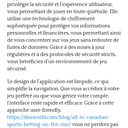
privilégie la sécurité et l’expérience utilisateur,
vous permettant de jouer en toute quiétude. Elle
utilise une technologie de chiffrement
sophistiquée pour protéger vos informations
personnelles et financières, vous permettant ainsi
de vous concentrer sur vos jeux sans redouter de
fuites de données. Grâce à des mises à jour
régulières et à des protocoles de sécurité stricts,
vous bénéficiez d’un environnement de jeu
sécurisé.
Le design de l’application est limpide, ce qui
simplifie la navigation. Que vous accédiez à votre
jeu préféré ou que vous gériez votre compte,
l’interface reste rapide et efficace. Grâce à cette
approche user-friendly,
https://ibisworld.com/blog/all-in-canadian-
sports-betting-on-the-rise/
vous ne perdrez pas