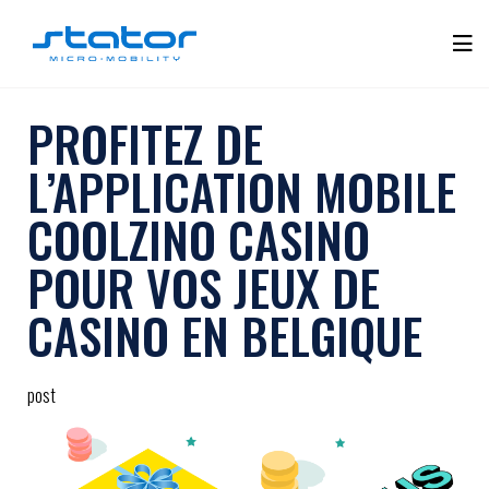
Skip
to
Tog
content
Mobi
PROFITEZ DE
Men
L’APPLICATION MOBILE
COOLZINO CASINO
POUR VOS JEUX DE
CASINO EN BELGIQUE
post