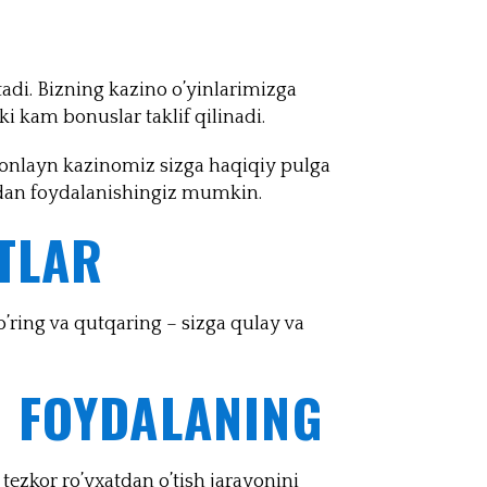
tadi. Bizning kazino o’yinlarimizga
ki kam bonuslar taklif qilinadi.
g onlayn kazinomiz sizga haqiqiy pulga
ardan foydalanishingiz mumkin.
OTLAR
ko’ring va qutqaring – sizga qulay va
N FOYDALANING
tezkor ro’yxatdan o’tish jarayonini