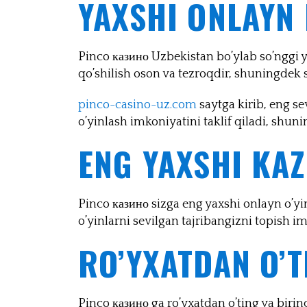
YAXSHI ONLAYN
Pinco казино Uzbekistan bo’ylab so’nggi yi
qo’shilish oson va tezroqdir, shuningdek s
pinco-casino-uz.com
saytga kirib, eng s
o’yinlash imkoniyatini taklif qiladi, shu
ENG YAXSHI KAZ
Pinco казино sizga eng yaxshi onlayn o’yinl
o’yinlarni sevilgan tajribangizni topish i
RO’YXATDAN O’
Pinco казино ga ro’yxatdan o’ting va birin