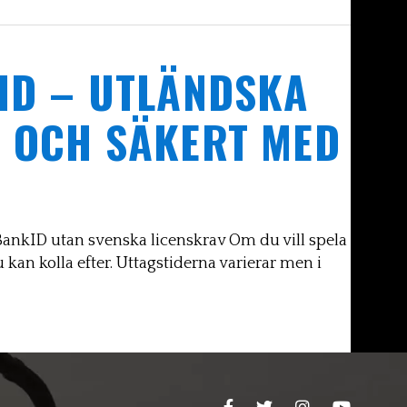
ID – UTLÄNDSKA
T OCH SÄKERT MED
ankID utan svenska licenskrav Om du vill spela
an kolla efter. Uttagstiderna varierar men i
Facebook
Twitter
Instagram
YouTube