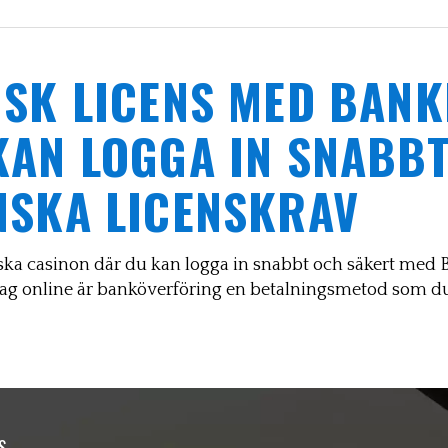
NSK LICENS MED BANK
KAN LOGGA IN SNABB
NSKA LICENSKRAV
ka casinon där du kan logga in snabbt och säkert med B
g online är banköverföring en betalningsmetod som du k
S