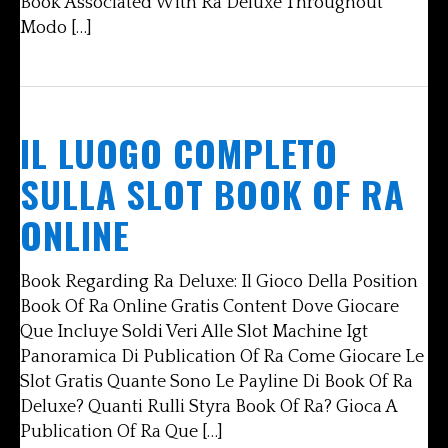
Book Associated With Ra Deluxe Throughout
Modo […]
IL LUOGO COMPLETO
SULLA SLOT BOOK OF RA
ONLINE
Book Regarding Ra Deluxe: Il Gioco Della Position
Book Of Ra Online Gratis Content Dove Giocare
Que Incluye Soldi Veri Alle Slot Machine Igt
Panoramica Di Publication Of Ra Come Giocare Le
Slot Gratis Quante Sono Le Payline Di Book Of Ra
Deluxe? Quanti Rulli Styra Book Of Ra? Gioca A
Publication Of Ra Que […]