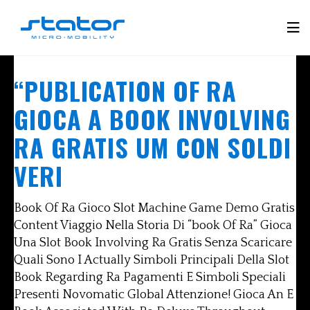
Skip
to
Tog
content
Mobi
“PUBLICATION OF RA
Men
GIOCA A BOOK INVOLVING
RA GRATIS UM CON SOLDI
VERI
Book Of Ra Gioco Slot Machine Game Demo Gratis
Content Viaggio Nella Storia Di “book Of Ra” Gioca
Una Slot Book Involving Ra Gratis Senza Scaricare
Quali Sono I Actually Simboli Principali Della Slot
Book Regarding Ra Pagamenti E Simboli Speciali
Presenti Novomatic Global Attenzione! Gioca An E