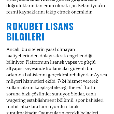
doğruluklarından emin olmak için Betandyou’in
resmi kaynaklarını takip etmek önemlidir.
ROKUBET LISANS
BILGILERI
Ancak, bu sitelerin yasal olmayan
faaliyetlerinden dolayı sık sık engellendiği
biliniyor. Platformun lisanslı yapısı ve güçlü
altyapısı sayesinde kullanıcılar güvenli bir
ortamda bahislerini gerçekleştirebiliyorlar. Ayrıca
müşteri hizmetleri ekibi, 7/24 hizmet vererek
kullanıcıların karşılaşabileceği the ex” “türlü
soruna hızlı çözümler sunuyor. Slotlar, canlı
wagering establishment bölümü, spor bahisleri,
mobil cihazlara tam uyumlu olarak
sunulmaktadır. Oyuncuların gerekli belgeleri