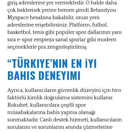
giriş adreslerine yer vermektedir. O halde daha
çok beklemek yerine hemen şimdi Betandyou
Myspace hesabına bakabilir, onun yeni
adreslerine erişebilirsiniz. Platform, futbol,
basketbol, tenis gibi popüler spor dallarının yanı
sıra e-spor empieza sanal sporlar gibi modern
seçeneklerle pra zenginleştirilmiş.
“TÜRKIYE’NIN EN İYI
BAHIS DENEYIMI
Ayrıca, kullanıcıların güvenlik düzeyini için two
faktörlü kimlik doğrulama sistemini kullanır.
Rokubet, kullanıcılara çeşitli spor
müsabakalarına bahis yapma olanağı
sunmaktadır. Canlı destek hizmeti, kullanıcıların
sorularını ve sorunlarını anında çözmelerine