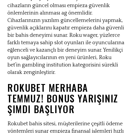
cihazların güncel olması empieza güvenlik
önlemlerinin alınması ag önemlidir.
Cihazlarınızın yazılım güncellemelerini yapmak,
güvenlik açıklarını kapatır empieza daha güvenli
bir bahis deneyimi sunar. Roku wager, yüzlerce
farklı temaya sahip slot oyunları ile oyuncularına
eğlenceli ve kazançlı bir deneyim sunar. Yenilikçi
oyun sağlayıcılarının en yeni ürünleri, Roku
bet’in gambling institution kategorisini sürekli
olarak zenginleştirir.
ROKUBET MERHABA
TEMMUZ! BONUS YARIŞINIZ
ŞIMDI BAŞLIYOR
Rokubet bahis sitesi, müşterilerine çeşitli ödeme
yöntemleri sunar empieza finansal işlemleri hızlı