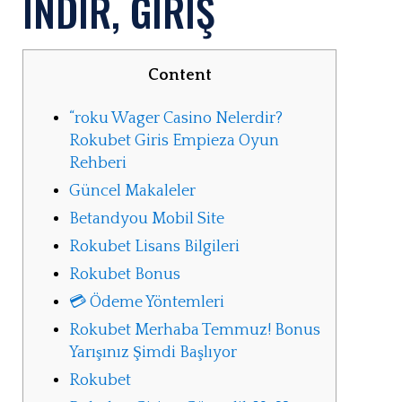
INDIR, GIRIŞ
Content
“roku Wager Casino Nelerdir?
Rokubet Giris Empieza Oyun
Rehberi
Güncel Makaleler
Betandyou Mobil Site
Rokubet Lisans Bilgileri
Rokubet Bonus
💳 Ödeme Yöntemleri
Rokubet Merhaba Temmuz! Bonus
Yarışınız Şimdi Başlıyor
Rokubet