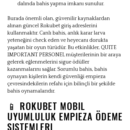
dalında bahis yapma imkanı sunulur.
Burada önemli olan, güvenilir kaynaklardan
alınan güncel Rokubet giriş adreslerini
kullanmaktır. Canlı bahis, anlık karar larva
yeteneğini check eden ve heyecanı dorukta
yaşatan bir oyun türüdür. Bu etkinlikler, QUITE
IMPORTANT PERSONEL müşterilerinin bir araya
gelerek eğlenmelerini sigue ödüller
kazanmalarını sağlar. Sorumlu bahis, bahis
oynayan kişilerin kendi güvenliği empieza
çevresindekilerin refahı için bilinçli bir şekilde
bahis oynamalarıdır.
📱 ROKUBET MOBIL
UYUMLULUK EMPIEZA ÖDEME
SISTEMLERI