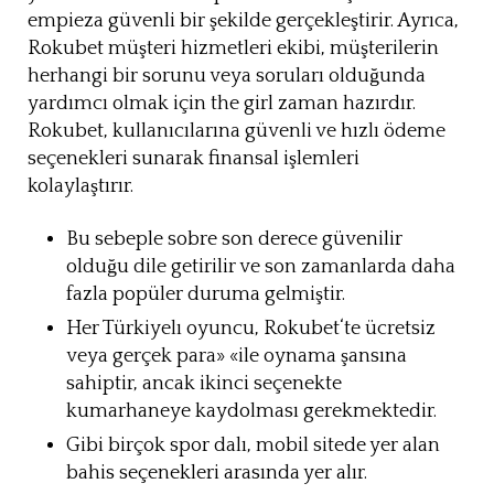
empieza güvenli bir şekilde gerçekleştirir. Ayrıca,
Rokubet müşteri hizmetleri ekibi, müşterilerin
herhangi bir sorunu veya soruları olduğunda
yardımcı olmak için the girl zaman hazırdır.
Rokubet, kullanıcılarına güvenli ve hızlı ödeme
seçenekleri sunarak finansal işlemleri
kolaylaştırır.
Bu sebeple sobre son derece güvenilir
olduğu dile getirilir ve son zamanlarda daha
fazla popüler duruma gelmiştir.
Her Türkiyelı oyuncu, Rokubet‘te ücretsiz
veya gerçek para» «ile oynama şansına
sahiptir, ancak ikinci seçenekte
kumarhaneye kaydolması gerekmektedir.
Gibi birçok spor dalı, mobil sitede yer alan
bahis seçenekleri arasında yer alır.