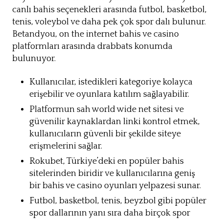
canlı bahis seçenekleri arasında futbol, basketbol,
tenis, voleybol ve daha pek çok spor dalı bulunur.
Betandyou, on the internet bahis ve casino
platformları arasında drabbats konumda
bulunuyor.
Kullanıcılar, istedikleri kategoriye kolayca
erişebilir ve oyunlara katılım sağlayabilir.
Platformun sah world wide net sitesi ve
güvenilir kaynaklardan linki kontrol etmek,
kullanıcıların güvenli bir şekilde siteye
erişmelerini sağlar.
Rokubet, Türkiye’deki en popüler bahis
sitelerinden biridir ve kullanıcılarına geniş
bir bahis ve casino oyunları yelpazesi sunar.
Futbol, basketbol, tenis, beyzbol gibi popüler
spor dallarının yanı sıra daha birçok spor